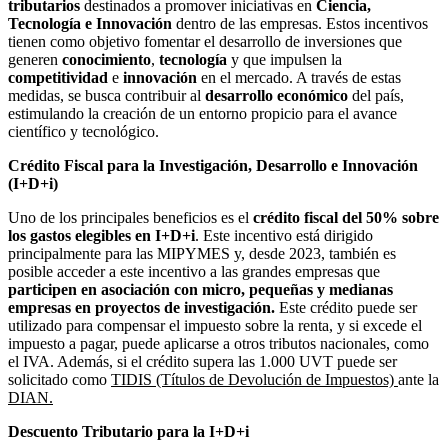
tributarios
destinados a promover iniciativas en
Ciencia,
Tecnología e Innovación
dentro de las empresas. Estos incentivos
tienen como objetivo fomentar el desarrollo de inversiones que
generen
conocimiento
,
tecnología
y que impulsen la
competitividad
e
innovación
en el mercado. A través de estas
medidas, se busca contribuir al
desarrollo económico
del país,
estimulando la creación de un entorno propicio para el avance
científico y tecnológico.
Crédito Fiscal para la Investigación, Desarrollo e Innovación
(I+D+i)
Uno de los principales beneficios es el
crédito fiscal del 50% sobre
los gastos elegibles en I+D+i
. Este incentivo está dirigido
principalmente para las MIPYMES y, desde 2023, también es
posible acceder a este incentivo a las grandes empresas que
participen en asociación con micro, pequeñas y medianas
empresas en proyectos de investigación.
Este crédito puede ser
utilizado para compensar el impuesto sobre la renta, y si excede el
impuesto a pagar, puede aplicarse a otros tributos nacionales, como
el IVA. Además, si el crédito supera las 1.000 UVT puede ser
solicitado como
TIDIS (Títulos de Devolución de Impuestos)
ante la
DIAN.
Descuento Tributario para la I+D+i